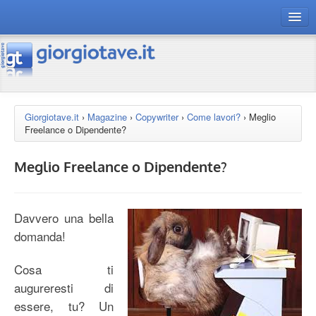
connect gt
magazine
risorse
Giorgiotave.it
›
Magazine
›
Copywriter
›
Come lavori?
›
Meglio
Freelance o Dipendente?
Chi siamo
Meglio Freelance o Dipendente?
Davvero una bella
domanda!
Cosa ti
augureresti di
essere, tu? Un