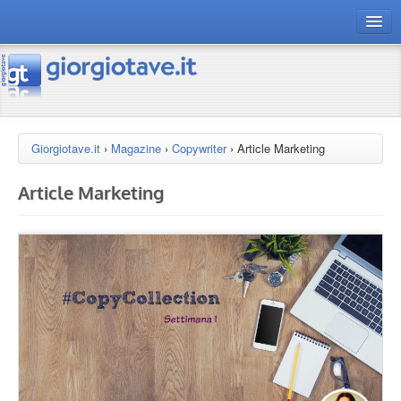
connect gt
magazine
risorse
Giorgiotave.it
›
Magazine
›
Copywriter
›
Article Marketing
Chi siamo
Article Marketing