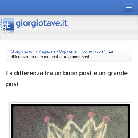
connect gt
magazine
risorse
Giorgiotave.it
›
Magazine
›
Copywriter
›
Come lavori?
›
La
differenza tra un buon post e un grande post
Chi siamo
La differenza tra un buon post e un grande
post