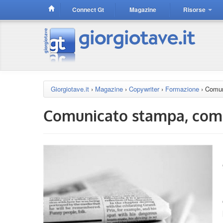
Connect Gt
Magazine
Risorse
Giorgiotave.it
›
Magazine
›
Copywriter
›
Formazione
›
Comun
Comunicato stampa, come