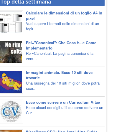
Top della settimana
Calcolare le dimensioni di un foglio A4 in
pixel
Vuoi sapere i formati delle dimensioni di un
fogli...
Rel="Canonical": Che Cosa è...e Come
Implementarlo
Rel=Canonical. La pagina canonica è la
vers...
Immagini animate. Ecco 10 siti dove
trovarle
Una rassegna dei 10 siti migliori dove potrai
scar...
Ecco come scrivere un Curriculum Vitae
Ecco alcuni consigli utili su come scrivere un
Cur...
WordPress SEO: Non Avrai Altra Guida