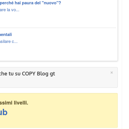
 perché hai paura del "nuovo"?
re la vo...
entali
ilare c...
×
che tu su COPY Blog gt
imi livelli.
ub